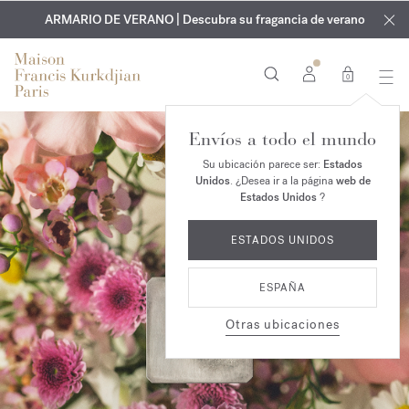
EXCLUSIVO | Descubra la nueva fragancia OUD
GRABADO GRATUITO | En todas las fragancias y aceites
velvet mood
ARMARIO DE VERANO | Descubra su fragancia de verano
corporales hasta el 9 de agosto
en su pedido*
0
Envíos a todo el mundo
Su ubicación parece ser:
Estados
Unidos
. ¿Desea ir a la página
web de
Estados Unidos
?
ESTADOS UNIDOS
ESPAÑA
Otras ubicaciones