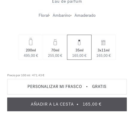
Eau de parfum
Floral
Ambarino
Amaderado
200ml
70ml
35ml
3x11ml
495,00 €
255,00 €
165,00 €
165,00 €
Precio por 100 ml :
471,43 €
PERSONALIZAR MI FRASCO
•
GRATIS
AÑADIR A LA CESTA
165,00 €