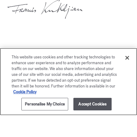
También le gustará
This website uses cookies and other tracking technologies to
enhance user experience and to analyze performance and
traffic on our website. We also share information about your
use of our site with our social media, advertising and analytics
partners. If we have detected an opt-out preference signal
then it will be honored. Further information is available in our
Cookie Policy
Personalise My Choice
Accept Cookies
AÑADIR A LA CESTA
165,00 €
35ml