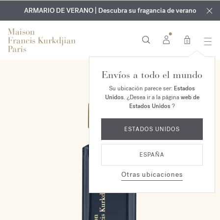
EXCLUSIVO | Descubra la nueva fragancia OUD
GRABADO GRATUITO | En todas las fragancias y aceites
velvet mood
ARMARIO DE VERANO | Descubra su fragancia de verano
corporales hasta el 9 de agosto
en su pedido*
0
Envíos a todo el mundo
Su ubicación parece ser:
Estados
Unidos
. ¿Desea ir a la página
web de
Estados Unidos
?
ESTADOS UNIDOS
ESPAÑA
Otras ubicaciones