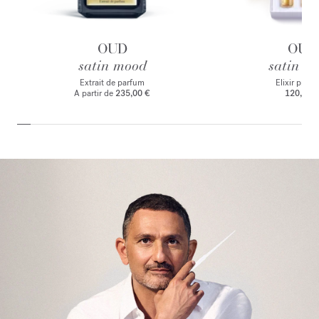
OUD
OUD
satin mood
satin m
Extrait de parfum
Elixir preci
A partir de
235,00 €
120,00 