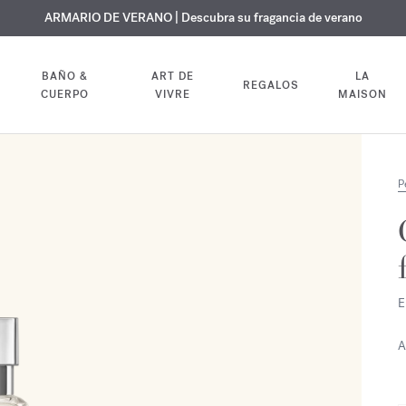
 GRATUITO | En todas las fragancias y aceites corporales hasta el 9 d
EXCLUSIVO | Descubra la nueva fragancia OUD
ARMARIO DE VERANO | Descubra su fragancia de verano
velvet mood
en su pedido
BAÑO &
ART DE
LA
REGALOS
CUERPO
VIVRE
MAISON
P
E
A