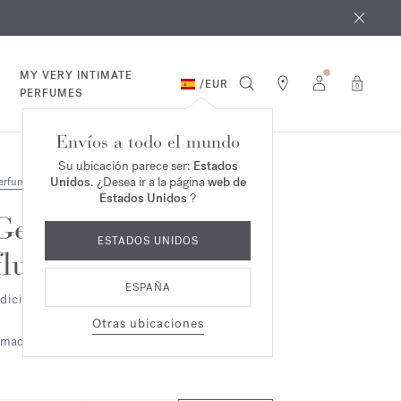
e agosto
*
MY VERY INTIMATE
/
EUR
0
PERFUMES
Envíos a todo el mundo
Su ubicación parece ser:
Estados
Unidos
. ¿Desea ir a la página
web de
erfumes
Estados Unidos
?
Gentle
ESTADOS UNIDOS
fluidity
ESPAÑA
dición Silver - Eau de parfum
Otras ubicaciones
maderado