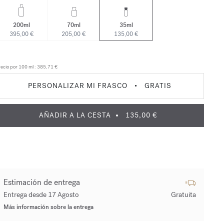
200ml
70ml
35ml
395,00 €
205,00 €
135,00 €
ecio por 100 ml :
385,71 €
PERSONALIZAR MI FRASCO
•
GRATIS
AÑADIR A LA CESTA
135,00 €
Estimación de entrega
Entrega desde 17 Agosto
Gratuita
Más información sobre la entrega