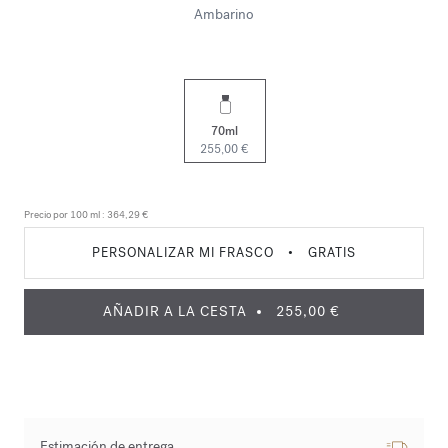
Ambarino
70ml
255,00 €
Precio por 100 ml :
364,29 €
PERSONALIZAR MI FRASCO
•
GRATIS
AÑADIR A LA CESTA
255,00 €
Estimación de entrega