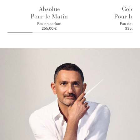
Absolue
Colog
Pour le Matin
Pour le M
Eau de parfum
Eau de colo
255,00 €
335,00 