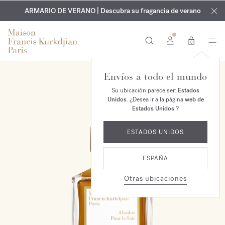
EXCLUSIVO | Descubra la nueva fragancia OUD
GRABADO GRATUITO | En todas las fragancias y aceites
velvet mood
ARMARIO DE VERANO | Descubra su fragancia de verano
corporales hasta el 9 de agosto
en su pedido*
0
Envíos a todo el mundo
ESCLUSIVO MAISON
Su ubicación parece ser:
Estados
Unidos
. ¿Desea ir a la página
web de
Estados Unidos
?
ESTADOS UNIDOS
ESPAÑA
Otras ubicaciones