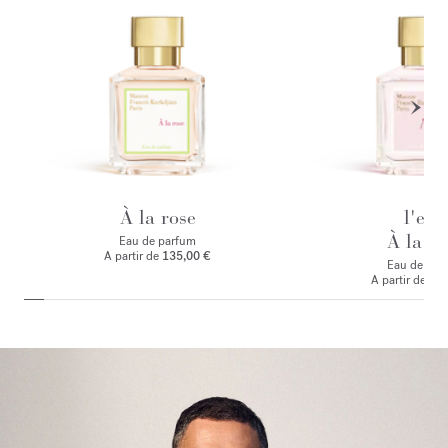
À la rose
l'eau
À la ro
Eau de parfum
A partir de
135,00 €
Eau de toile
A partir de
125