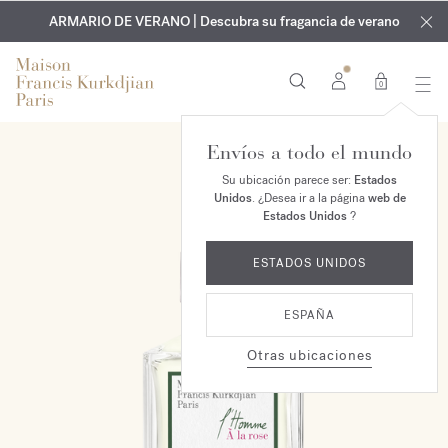
EXCLUSIVO | Descubra la nueva fragancia OUD
GRABADO GRATUITO | En todas las fragancias y aceites
velvet mood
ARMARIO DE VERANO | Descubra su fragancia de verano
corporales hasta el 9 de agosto
en su pedido*
0
Envíos a todo el mundo
Su ubicación parece ser:
Estados
Unidos
. ¿Desea ir a la página
web de
Estados Unidos
?
ESTADOS UNIDOS
ESPAÑA
Otras ubicaciones