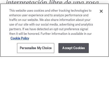
interpretación libre de una rosa
masculina.
This website uses cookies and other tracking technologies to
enhance user experience and to analyze performance and
traffic on our website. We also share information about your
use of our site with our social media, advertising and analytics
partners. If we have detected an opt-out preference signal
then it will be honored. Further information is available in our
Cookie Policy
Personalise My Choice
Accept Cookies
AÑADIR A LA CESTA
205,00 €
70ml