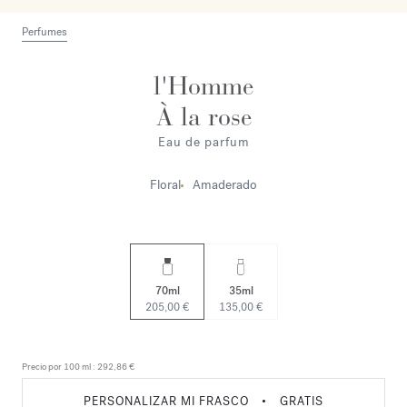
Perfumes
l'Homme
À la rose
Eau de parfum
Floral
Amaderado
70ml
35ml
205,00 €
135,00 €
Precio por 100 ml :
292,86 €
PERSONALIZAR MI FRASCO
•
GRATIS