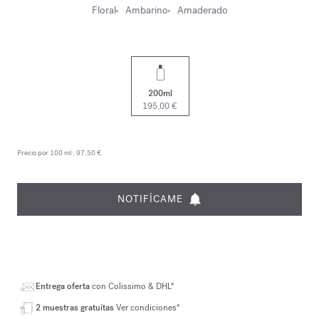
Floral
Ambarino
Amaderado
200ml
195,00 €
Precio por 100 ml :
97,50 €
NOTIFÍCAME
Entrega oferta
con Colissimo & DHL*
2 muestras gratuitas
Ver condiciones*