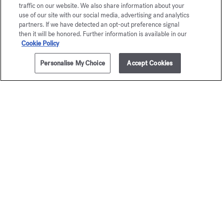
traffic on our website. We also share information about your
use of our site with our social media, advertising and analytics
partners. If we have detected an opt-out preference signal
then it will be honored. Further information is available in our
Cookie Policy
Personalise My Choice
Accept Cookies
200ml
NOTIFÍCAME
Baccarat
OUD
Rouge 540
satin m
Aceite corporal perfumante
Aceite corporal ce
105,00 €
185,00 