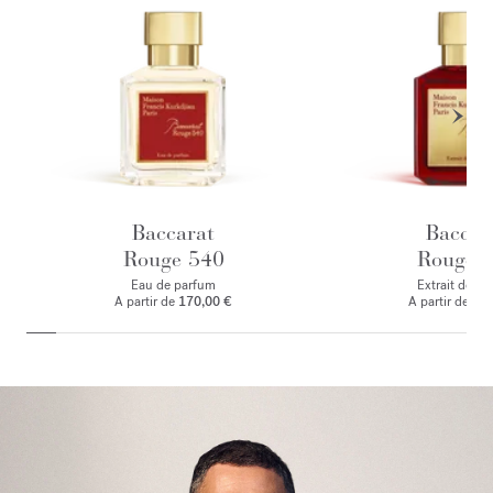
Baccarat
Baccar
Rouge 540
Rouge 
Eau de parfum
Extrait de p
A partir de
170,00 €
A partir de
245