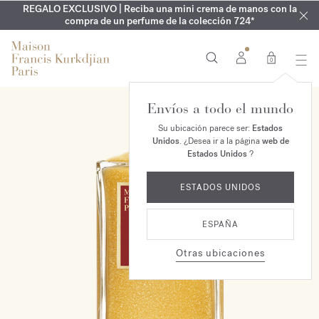
REGALO EXCLUSIVO | Reciba una mini crema de manos con la
EXCLUSIVO | Descubra la nueva fragancia OUD
GRABADO GRATUITO | En la colección Aqua
Cologne forte
velvet mood
ARMARIO DE VERANO | Descubra su fragancia de verano
compra de un perfume de la colección 724*
hasta el 16 de agosto
en su pedido*
0
Envíos a todo el mundo
Su ubicación parece ser:
Estados
Unidos
. ¿Desea ir a la página
web de
Estados Unidos
?
ESTADOS UNIDOS
ESPAÑA
Otras ubicaciones