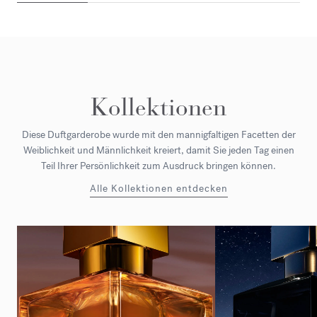
Kollektionen
Diese Duftgarderobe wurde mit den mannigfaltigen Facetten der
Weiblichkeit und Männlichkeit kreiert, damit Sie jeden Tag einen
Teil Ihrer Persönlichkeit zum Ausdruck bringen können.
Alle Kollektionen entdecken