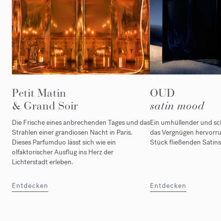
Petit Matin
OUD
& Grand Soir
satin mood
Die Frische eines anbrechenden Tages und das
Ein umhüllender und sc
Strahlen einer grandiosen Nacht in Paris.
das Vergnügen hervorruft
Dieses Parfumduo lässt sich wie ein
Stück fließenden Satins
olfaktorischer Ausflug ins Herz der
Lichterstadt erleben.
Entdecken
Entdecken