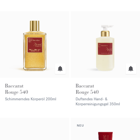
Baccarat
Baccarat
Rouge 540
Rouge 540
Schimmerndes Körperöl
200ml
Duftendes Hand- &
Körperreinigungsgel
350ml
NEU