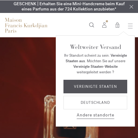
GESCHENK | Erhalten Sie eine Mini-Handcreme beim Kauf
KOSTENLOSE GRAVUR | Auf die Aqua
SOMMERGARDEROBE | Finde deinen persönlichen
Cologne forte
EXKLUSIV | Erhalten Sie OUD
velvet mood
in Ihrer Bestellung*
eines Parfums aus der 724 Kollektion anzubieten*
Kollektion bis zum 16. August
Sommerduft
0
Weltweiter Versand
Ihr Standort scheint zu sein:
Vereinigte
Staaten aus
. Möchten Sie auf unsere
Vereinigte Staaten-Website
weitergeleitet werden ?
VEREINIGTE STAATEN
DEUTSCHLAND
Andere standorte