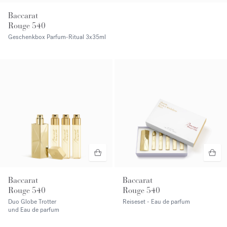
Baccarat
Rouge 540
Geschenkbox Parfum-Ritual
3x35ml
Baccarat
Baccarat
Rouge 540
Rouge 540
Duo Globe Trotter
Reiseset - Eau de parfum
und Eau de parfum