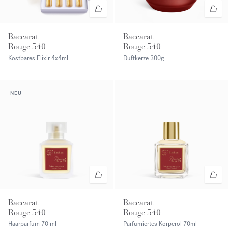
Baccarat
Baccarat
Rouge 540
Rouge 540
Kostbares Elixir
4x4ml
Duftkerze
300g
NEU
Baccarat
Baccarat
Rouge 540
Rouge 540
Haarparfum
70 ml
Parfümiertes Körperöl
70ml