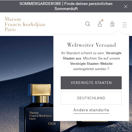
KOSTENLOSE GRAVUR | Auf alle Düfte und Körperöle bis zum
SOMMERGARDEROBE | Finde deinen persönlichen
EXKLUSIV | Erhalten Sie OUD
velvet mood
in Ihrer Bestellung*
Sommerduft
9. August
0
Weltweiter Versand
Ihr Standort scheint zu sein:
Vereinigte
Staaten aus
. Möchten Sie auf unsere
Vereinigte Staaten-Website
weitergeleitet werden ?
VEREINIGTE STAATEN
DEUTSCHLAND
Andere standorte