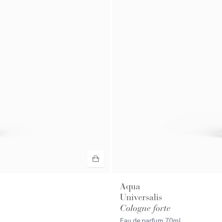
Aqua
Universalis
Cologne forte
Eau de parfum
70ml