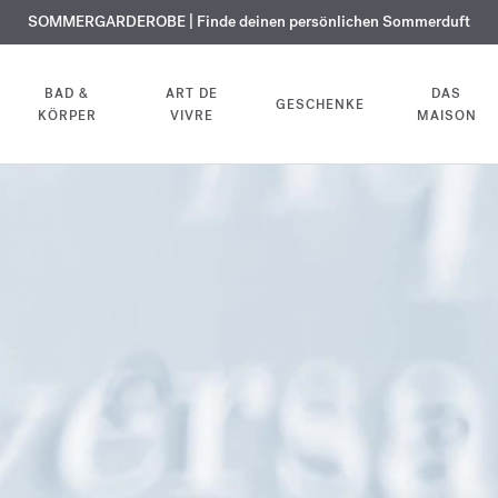
KOSTENLOSE GRAVUR | Auf alle Düfte und Körperöle bis zum 9. August
SOMMERGARDEROBE | Finde deinen persönlichen Sommerduft
EXKLUSIV | Erhalten Sie OUD
velvet mood
in Ihrer Bestellung*
BAD &
ART DE
DAS
GESCHENKE
KÖRPER
VIVRE
MAISON