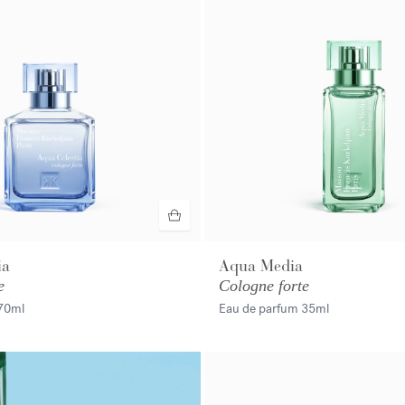
ia
Aqua Media
e
Cologne forte
70ml
Eau de parfum
35ml