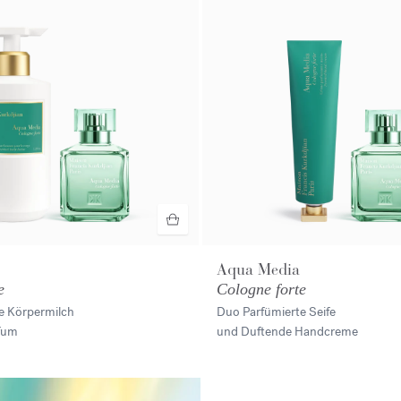
Aqua Media
e
Cologne forte
e Körpermilch
Duo Parfümierte Seife
fum
und Duftende Handcreme