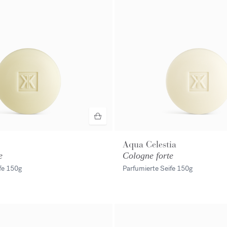
Aqua Celestia
e
Cologne forte
fe
150g
Parfumierte Seife
150g