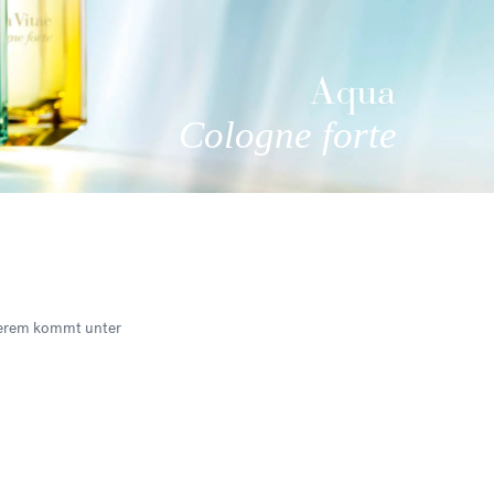
Aqua
Cologne forte
tzterem kommt unter