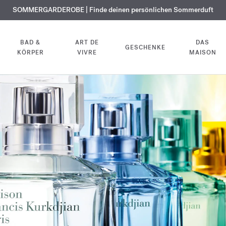
KOSTENLOSE GRAVUR | Auf alle Düfte und Körperöle bis zum 9. August
SOMMERGARDEROBE | Finde deinen persönlichen Sommerduft
EXKLUSIV | Erhalten Sie OUD
velvet mood
in Ihrer Bestellung*
BAD &
ART DE
DAS
GESCHENKE
KÖRPER
VIVRE
MAISON