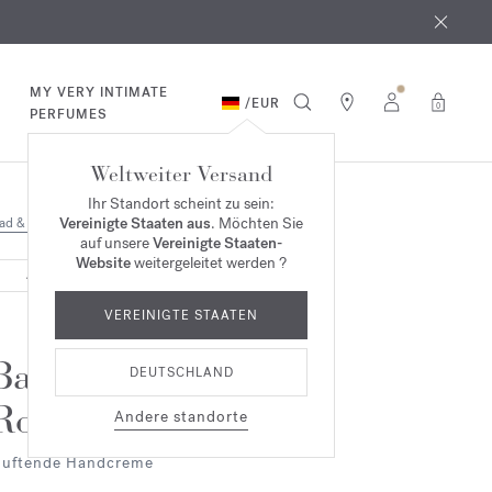
MY VERY INTIMATE
/
EUR
0
PERFUMES
Weltweiter Versand
Ihr Standort scheint zu sein:
Vereinigte Staaten aus
. Möchten Sie
ad & Körper
auf unsere
Vereinigte Staaten-
Website
weitergeleitet werden ?
AUSVERKAUFT
VEREINIGTE STAATEN
Baccarat
DEUTSCHLAND
Rouge 540
Andere standorte
uftende Handcreme