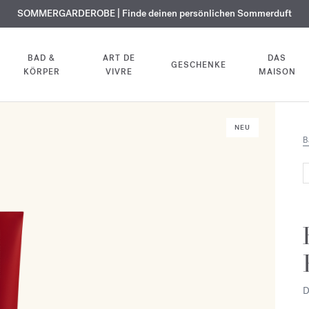
KOSTENLOSE GRAVUR | Auf alle Düfte und Körperöle bis zum 9. August
SOMMERGARDEROBE | Finde deinen persönlichen Sommerduft
EXKLUSIV | Erhalten Sie OUD
velvet mood
in Ihrer Bestellung*
BAD &
ART DE
DAS
GESCHENKE
KÖRPER
VIVRE
MAISON
NEU
B
D