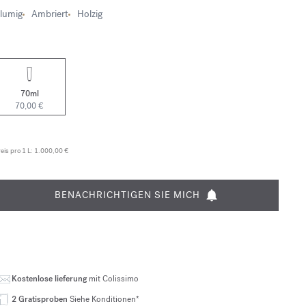
lumig
Ambriert
Holzig
70ml
70,00 €
eis pro 1 L:
1.000,00 €
BENACHRICHTIGEN SIE MICH
Kostenlose lieferung
mit Colissimo
2 Gratisproben
Siehe Konditionen*