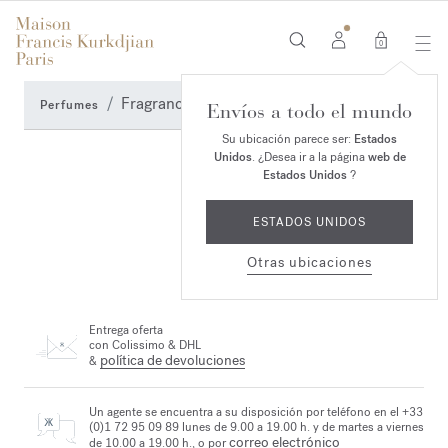
0
Fragrance Finder
Perfumes
Envíos a todo el mundo
Su ubicación parece ser:
Estados
Unidos
. ¿Desea ir a la página
web de
Estados Unidos
?
ESTADOS UNIDOS
Otras ubicaciones
Entrega oferta
con Colissimo & DHL
política de devoluciones
&
Un agente se encuentra a su disposición por teléfono en el +33
(0)1 72 95 09 89 lunes de 9.00 a 19.00 h. y de martes a viernes
correo electrónico
de 10.00 a 19.00 h., o por