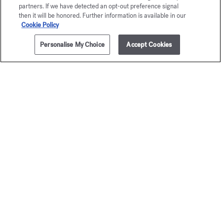
partners. If we have detected an opt-out preference signal
then it will be honored. Further information is available in our
Cookie Policy
Personalise My Choice
Accept Cookies
AÑADIR A LA CESTA
335,00 €
200ml
Grand Soir
Baccar
Eau de parfum
Rouge 
A partir de
135,00 €
Extrait de p
A partir de
245