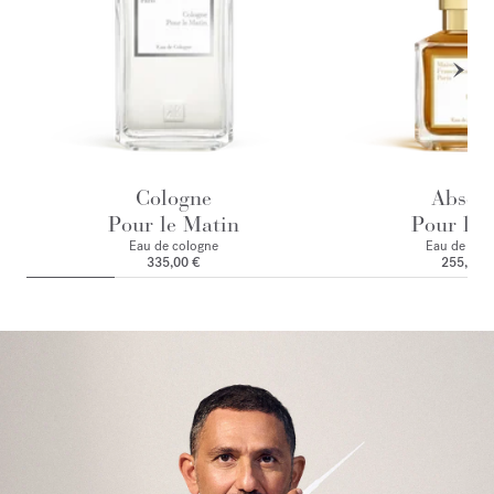
Cologne
Absol
Pour le Matin
Pour le 
Eau de cologne
Eau de par
335,00 €
255,00 