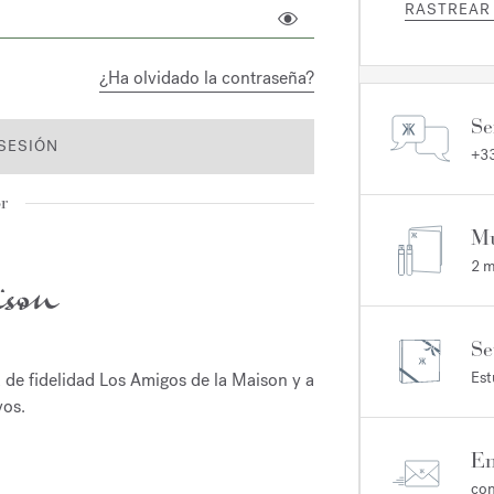
RASTREAR
¿Ha olvidado la contraseña?
Se
 SESIÓN
+33
r
Mu
2 m
Se
Est
 de fidelidad Los Amigos de la Maison y a
vos.
En
con