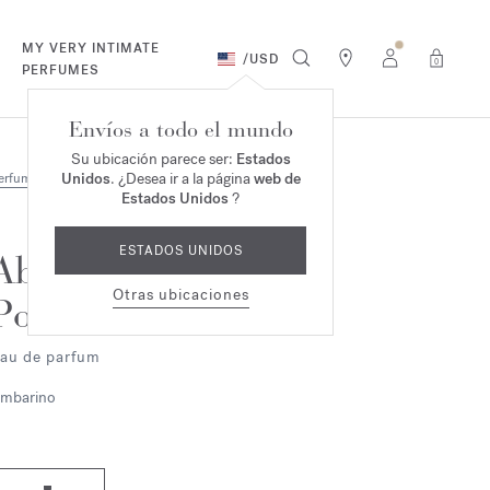
MY VERY INTIMATE
/
USD
0
PERFUMES
Envíos a todo el mundo
Su ubicación parece ser:
Estados
Unidos
. ¿Desea ir a la página
web de
erfumes
Estados Unidos
?
ESTADOS UNIDOS
Absolue
Otras ubicaciones
Pour le Soir
au de parfum
mbarino