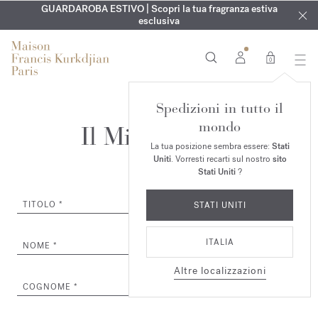
ESCLUSIVO | Scopri la nuova fragranza OUD
INCISIONE GRATUITA | Su tutte le fragranze e gli oli per il
GUARDAROBA ESTIVO | Scopri la tua fragranza estiva
velvet mood
nel
corpo fino al 9 agosto
tuo ordine*
esclusiva
0
Spedizioni in tutto il
mondo
Il Mio Account
La tua posizione sembra essere:
Stati
Uniti
. Vorresti recarti sul nostro
sito
Stati Uniti
?
TITOLO
STATI UNITI
ITALIA
NOME
Altre localizzazioni
COGNOME