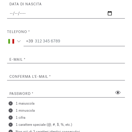
DATA DI NASCITA
TELEFONO
+39
E-MAIL
CONFERMA L'E-MAIL
PASSWORD
1 maiuscola
1 minuscola
1 cifra
1 carattere speciale (@, #, $, %, etc.)
Non più di 2 caratteri identici consecutivi