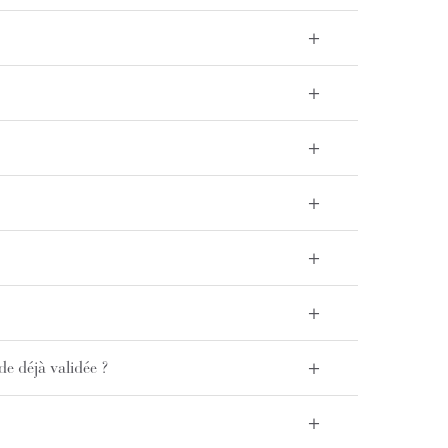
+
+
+
+
+
+
+
e déjà validée ?
+