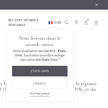
 août
ande*
MY VERY INTIMATE
/
EUR
0
PERFUMES
Nous livrons dans le
monde entier
Votre localisation semble être :
Etats-
Unis
. Souhaitez-vous être redirigé
vers notre
site Etats-Unis
?
ETATS-UNIS
r la réponse. Si vous ne trouvez pas la réponse
FRANCE
33 (0)1 72 95 09 89 le lundi de 9h à 19h, et du
Autres pays