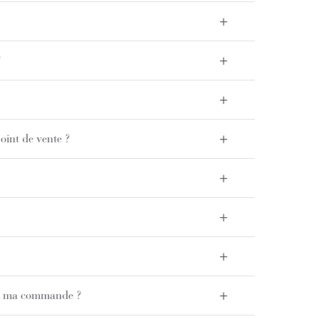
+
+
?
+
+
point de vente ?
+
+
+
+
u à ma commande ?