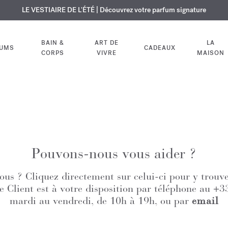
USIF | Découvrez le nouveau parfum OUD
URE OFFERTE | Sur tous les parfums et huiles pour le corps jusqu'au 9
LE VESTIAIRE DE L'ÉTÉ | Découvrez votre parfum signature
velvet mood
dans votre comm
BAIN &
ART DE
LA
FUMS
CADEAUX
CORPS
VIVRE
MAISON
Pouvons-nous vous aider ?
us ? Cliquez directement sur celui-ci pour y trouve
ce Client est à votre disposition par téléphone au +
mardi au vendredi, de 10h à 19h, ou par
email