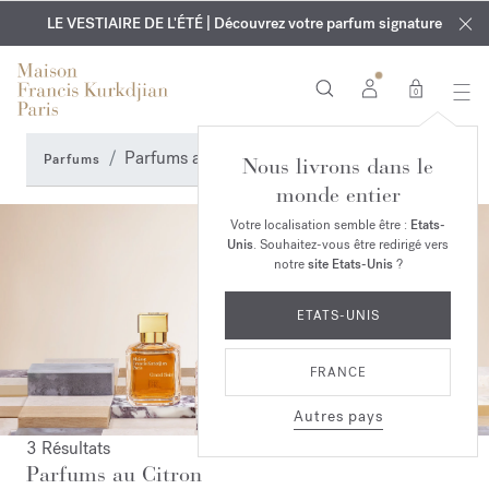
EXCLUSIF | Découvrez le nouveau parfum OUD
GRAVURE OFFERTE | Sur tous les parfums et huiles pour le
velvet mood
LE VESTIAIRE DE L'ÉTÉ | Découvrez votre parfum signature
dans votre commande*
corps jusqu'au 9 août
0
Parfums au Citron
Parfums
Nous livrons dans le
monde entier
Votre localisation semble être :
Etats-
Unis
. Souhaitez-vous être redirigé vers
notre
site Etats-Unis
?
ETATS-UNIS
FRANCE
Autres pays
3 Résultats
Parfums au Citron