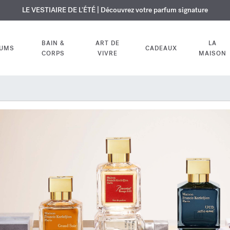
USIF | Découvrez le nouveau parfum OUD
URE OFFERTE | Sur tous les parfums et huiles pour le corps jusqu'au 9
LE VESTIAIRE DE L'ÉTÉ | Découvrez votre parfum signature
velvet mood
dans votre comm
BAIN &
ART DE
LA
FUMS
CADEAUX
CORPS
VIVRE
MAISON