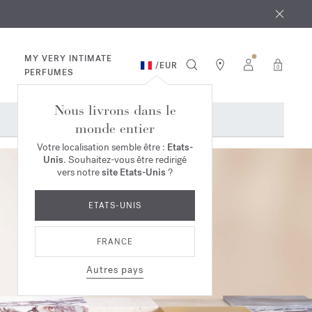
 août
ande*
MY VERY INTIMATE
/
EUR
0
PERFUMES
Nous livrons dans le
monde entier
Votre localisation semble être :
Etats-
Unis
. Souhaitez-vous être redirigé
vers notre
site Etats-Unis
?
ETATS-UNIS
FRANCE
Autres pays