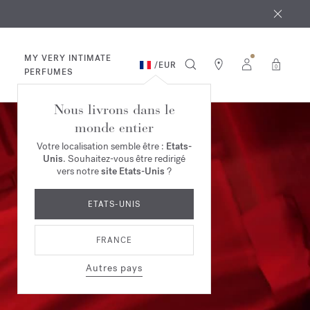
 août
ande*
MY VERY INTIMATE
/
EUR
0
PERFUMES
Nous livrons dans le
monde entier
Votre localisation semble être :
Etats-
Unis
. Souhaitez-vous être redirigé
vers notre
site Etats-Unis
?
ETATS-UNIS
FRANCE
Autres pays