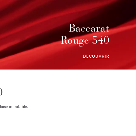
Baccarat
Rouge 540
DÉCOUVRIR
0
isir inimitable.