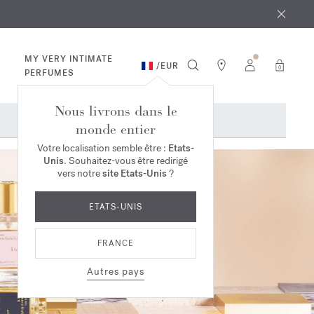
 août
ande*
MY VERY INTIMATE
/
EUR
0
PERFUMES
Nous livrons dans le
monde entier
Votre localisation semble être :
Etats-
Unis
. Souhaitez-vous être redirigé
vers notre
site Etats-Unis
?
ETATS-UNIS
FRANCE
Autres pays