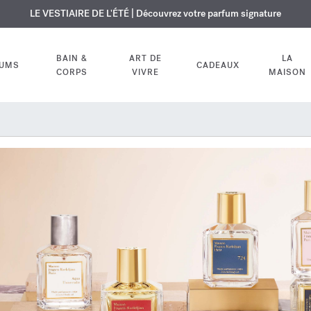
USIF | Découvrez le nouveau parfum OUD
URE OFFERTE | Sur tous les parfums et huiles pour le corps jusqu'au 9
LE VESTIAIRE DE L'ÉTÉ | Découvrez votre parfum signature
velvet mood
dans votre comm
BAIN &
ART DE
LA
FUMS
CADEAUX
CORPS
VIVRE
MAISON