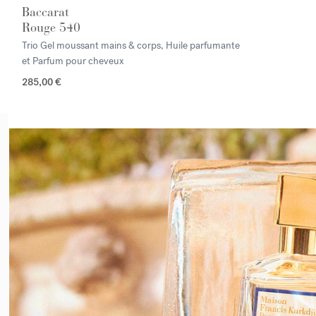
Baccarat
Rouge 540
Trio Gel moussant mains & corps, Huile parfumante
et Parfum pour cheveux
285,00 €
<p><span style="color:#ffffff;">Découvrir la sélection</span></p>