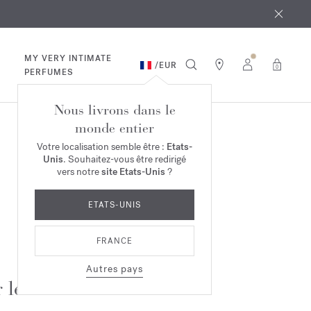
 août
ande*
MY VERY INTIMATE
/
EUR
0
PERFUMES
Nous livrons dans le
monde entier
Votre localisation semble être :
Etats-
Unis
. Souhaitez-vous être redirigé
vers notre
site Etats-Unis
?
ETATS-UNIS
FRANCE
Autres pays
 le site