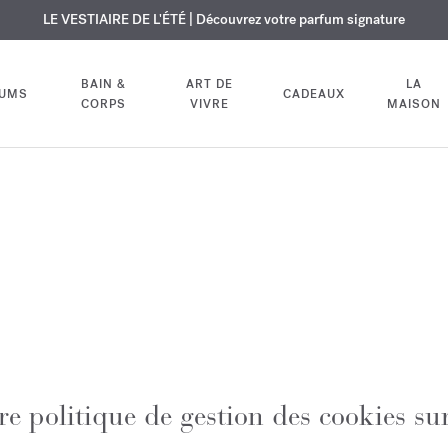
USIF | Découvrez le nouveau parfum OUD
URE OFFERTE | Sur tous les parfums et huiles pour le corps jusqu'au 9
LE VESTIAIRE DE L'ÉTÉ | Découvrez votre parfum signature
velvet mood
dans votre comm
BAIN &
ART DE
LA
FUMS
CADEAUX
CORPS
VIVRE
MAISON
e politique de gestion des cookies sur