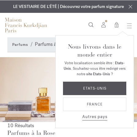
EXCLUSIF | Découvrez le nouveau parfum OUD
GRAVURE OFFERTE | Sur tous les parfums et huiles pour le
velvet mood
LE VESTIAIRE DE L'ÉTÉ | Découvrez votre parfum signature
dans votre commande*
corps jusqu'au 9 août
0
Parfums à la Rose
Parfums
Nous livrons dans le
monde entier
Votre localisation semble être :
Etats-
Unis
. Souhaitez-vous être redirigé vers
notre
site Etats-Unis
?
ETATS-UNIS
FRANCE
Autres pays
10 Résultats
Parfums à la Rose