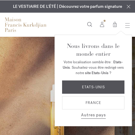
EXCLUSIF | Découvrez le nouveau parfum OUD
GRAVURE OFFERTE | Sur tous les parfums et huiles pour le
velvet mood
LE VESTIAIRE DE L'ÉTÉ | Découvrez votre parfum signature
dans votre commande*
corps jusqu'au 9 août
0
Nous livrons dans le
monde entier
Votre localisation semble être :
Etats-
Unis
. Souhaitez-vous être redirigé vers
notre
site Etats-Unis
?
ETATS-UNIS
FRANCE
Autres pays