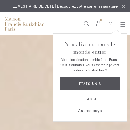
EXCLUSIF | Découvrez le nouveau parfum OUD
GRAVURE OFFERTE | Sur tous les parfums et huiles pour le
velvet mood
LE VESTIAIRE DE L'ÉTÉ | Découvrez votre parfum signature
dans votre commande*
corps jusqu'au 9 août
0
Nous livrons dans le
monde entier
Votre localisation semble être :
Etats-
Unis
. Souhaitez-vous être redirigé vers
notre
site Etats-Unis
?
ETATS-UNIS
FRANCE
Autres pays