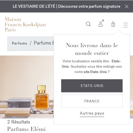
EXCLUSIF | Découvrez le nouveau parfum OUD
GRAVURE OFFERTE | Sur tous les parfums et huiles pour le
velvet mood
LE VESTIAIRE DE L'ÉTÉ | Découvrez votre parfum signature
dans votre commande*
corps jusqu'au 9 août
0
Parfums Elémi
Parfums
Nous livrons dans le
monde entier
Votre localisation semble être :
Etats-
Unis
. Souhaitez-vous être redirigé vers
notre
site Etats-Unis
?
ETATS-UNIS
FRANCE
Autres pays
2 Résultats
Parfums Elémi