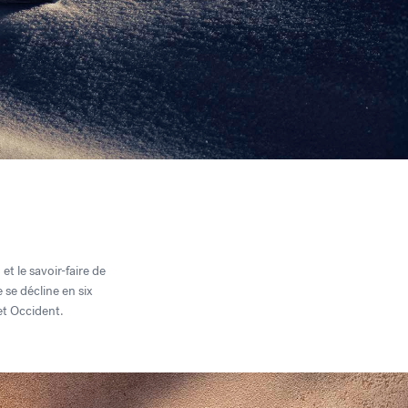
 et le savoir-faire de
 se décline en six
et Occident.