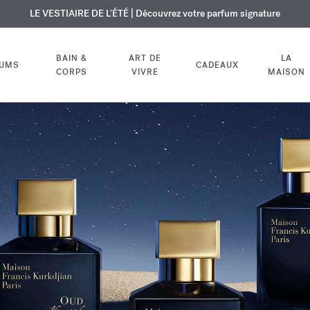
USIF | Découvrez le nouveau parfum OUD
URE OFFERTE | Sur tous les parfums et huiles pour le corps jusqu'au 9
LE VESTIAIRE DE L'ÉTÉ | Découvrez votre parfum signature
velvet mood
dans votre comm
BAIN &
ART DE
LA
FUMS
CADEAUX
CORPS
VIVRE
MAISON