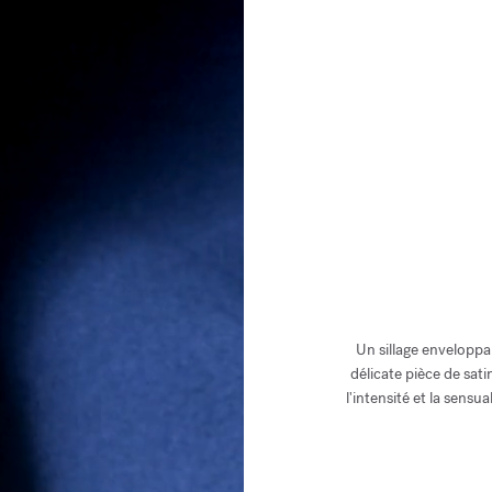
Un sillage enveloppan
délicate pièce de sat
l'intensité et la sens