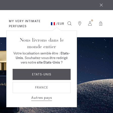
 août
ande*
MY VERY INTIMATE
/
EUR
0
PERFUMES
Nous livrons dans le
monde entier
Votre localisation semble être :
Etats-
Unis
. Souhaitez-vous être redirigé
vers notre
site Etats-Unis
?
ETATS-UNIS
FRANCE
Autres pays