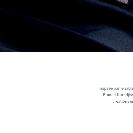
Inspirée par le sable
Francis Kurkdjian
créations e