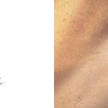
é
t.*