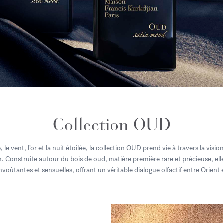
Collection OUD
, le vent, l’or et la nuit étoilée, la collection OUD prend vie à travers la vision
.​ Construite autour du bois de oud, matière première rare et précieuse, elle
nvoûtantes et sensuelles, offrant un véritable dialogue olfactif entre Orient 