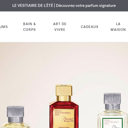
USIF | Découvrez le nouveau parfum OUD
URE OFFERTE | Sur tous les parfums et huiles pour le corps jusqu'au 9
LE VESTIAIRE DE L'ÉTÉ | Découvrez votre parfum signature
velvet mood
dans votre comm
BAIN &
ART DE
LA
FUMS
CADEAUX
CORPS
VIVRE
MAISON