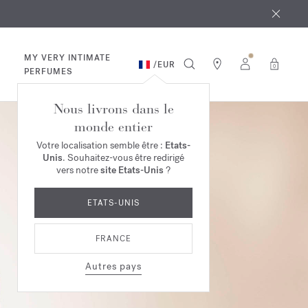
 août
ande*
MY VERY INTIMATE
/
EUR
0
PERFUMES
Nous livrons dans le
monde entier
Votre localisation semble être :
Etats-
Unis
. Souhaitez-vous être redirigé
vers notre
site Etats-Unis
?
ETATS-UNIS
FRANCE
Autres pays