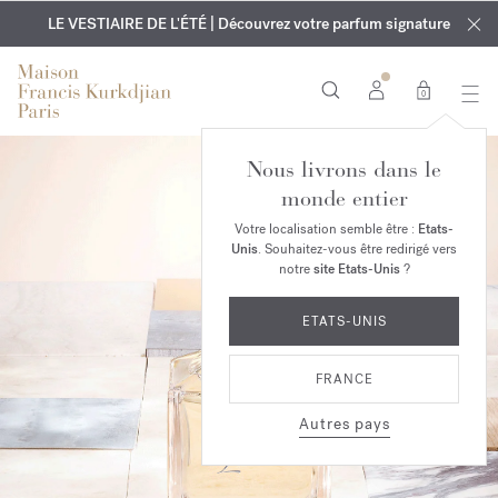
EXCLUSIF | Découvrez le nouveau parfum OUD
GRAVURE OFFERTE | Sur tous les parfums et huiles pour le
velvet mood
LE VESTIAIRE DE L'ÉTÉ | Découvrez votre parfum signature
dans votre commande*
corps jusqu'au 9 août
0
Nous livrons dans le
monde entier
Votre localisation semble être :
Etats-
Unis
. Souhaitez-vous être redirigé vers
notre
site Etats-Unis
?
ETATS-UNIS
FRANCE
Autres pays