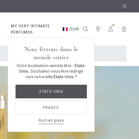
 août
ande*
MY VERY INTIMATE
/
EUR
0
PERFUMES
Nous livrons dans le
monde entier
Votre localisation semble être :
Etats-
Unis
. Souhaitez-vous être redirigé
vers notre
site Etats-Unis
?
ETATS-UNIS
FRANCE
Autres pays