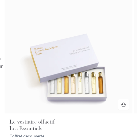
s
ur
Le vestiaire olfactif
Les Essentiels
Coffret découverte