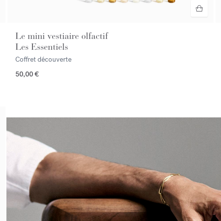
Le mini vestiaire olfactif
Les Essentiels
Coffret découverte
50,00 €
<p><span style="color:#ffffff;">Prendre rendez-vous en boutique​</