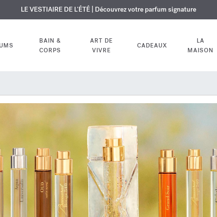
USIF | Découvrez le nouveau parfum OUD
URE OFFERTE | Sur tous les parfums et huiles pour le corps jusqu'au 9
LE VESTIAIRE DE L'ÉTÉ | Découvrez votre parfum signature
velvet mood
dans votre comm
BAIN &
ART DE
LA
FUMS
CADEAUX
CORPS
VIVRE
MAISON