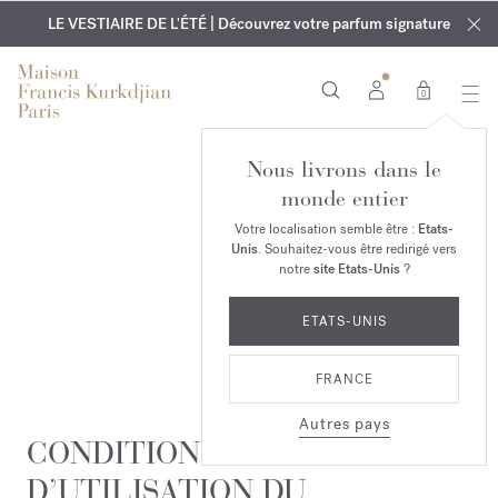
EXCLUSIF | Découvrez le nouveau parfum OUD
GRAVURE OFFERTE | Sur tous les parfums et huiles pour le
velvet mood
LE VESTIAIRE DE L'ÉTÉ | Découvrez votre parfum signature
dans votre commande*
corps jusqu'au 9 août
0
Nous livrons dans le
monde entier
Votre localisation semble être :
Etats-
Unis
. Souhaitez-vous être redirigé vers
notre
site Etats-Unis
?
ETATS-UNIS
FRANCE
Autres pays
CONDITIONS GÉNÉRALES
D’UTILISATION DU