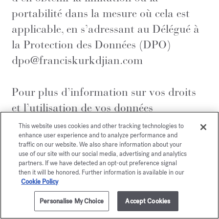
portabilité dans la mesure où cela est
applicable, en s’adressant au Délégué à
la Protection des Données (DPO)
dpo@franciskurkdjian.com
Pour plus d’information sur vos droits
et l’utilisation de vos données
personnelles, merci de consulter notre
This website uses cookies and other tracking technologies to
enhance user experience and to analyze performance and
notice sur la protection de la vie privée
traffic on our website. We also share information about your
sur le
site
.
use of our site with our social media, advertising and analytics
partners. If we have detected an opt-out preference signal
then it will be honored. Further information is available in our
Cookie Policy
Personalise My Choice
Accept Cookies