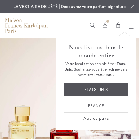
EXCLUSIF | Découvrez le nouveau parfum OUD
GRAVURE OFFERTE | Sur tous les parfums et huiles pour le
velvet mood
LE VESTIAIRE DE L'ÉTÉ | Découvrez votre parfum signature
dans votre commande*
corps jusqu'au 9 août
0
Nous livrons dans le
monde entier
Votre localisation semble être :
Etats-
Unis
. Souhaitez-vous être redirigé vers
notre
site Etats-Unis
?
ETATS-UNIS
FRANCE
Autres pays