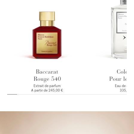
Baccarat
Colog
Rouge 540
Pour le M
Extrait de parfum
Eau de colo
A partir de
245,00 €
335,00 