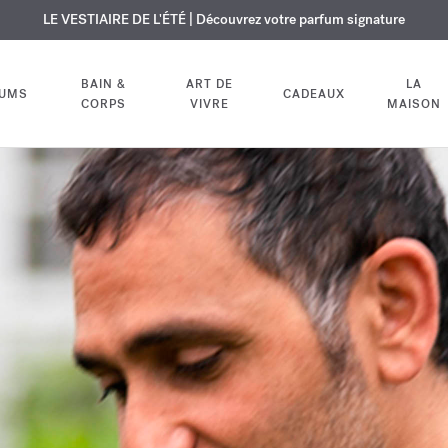
USIF | Découvrez le nouveau parfum OUD
URE OFFERTE | Sur tous les parfums et huiles pour le corps jusqu'au 9
LE VESTIAIRE DE L'ÉTÉ | Découvrez votre parfum signature
velvet mood
dans votre comm
BAIN &
ART DE
LA
FUMS
CADEAUX
CORPS
VIVRE
MAISON