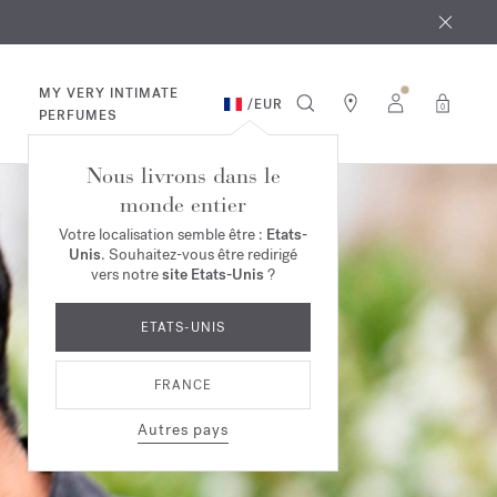
 août
ande*
MY VERY INTIMATE
/
EUR
0
PERFUMES
Nous livrons dans le
monde entier
Votre localisation semble être :
Etats-
Unis
. Souhaitez-vous être redirigé
vers notre
site Etats-Unis
?
ETATS-UNIS
FRANCE
Autres pays