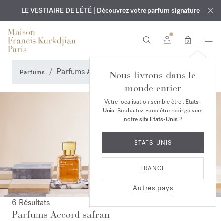
EXCLUSIF | Découvrez le nouveau parfum OUD
GRAVURE OFFERTE | Sur tous les parfums et huiles pour le
velvet mood
LE VESTIAIRE DE L'ÉTÉ | Découvrez votre parfum signature
dans votre commande*
corps jusqu'au 9 août
0
Parfums Accord safran
Parfums
Nous livrons dans le
monde entier
Votre localisation semble être :
Etats-
Unis
. Souhaitez-vous être redirigé vers
notre
site Etats-Unis
?
ETATS-UNIS
FRANCE
Autres pays
6 Résultats
Parfums Accord safran