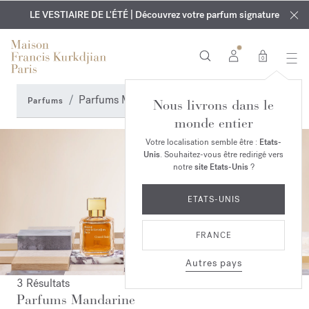
EXCLUSIF | Découvrez le nouveau parfum OUD
GRAVURE OFFERTE | Sur tous les parfums et huiles pour le
velvet mood
LE VESTIAIRE DE L'ÉTÉ | Découvrez votre parfum signature
dans votre commande*
corps jusqu'au 9 août
0
Parfums Mandarine
Parfums
Nous livrons dans le
monde entier
Votre localisation semble être :
Etats-
Unis
. Souhaitez-vous être redirigé vers
notre
site Etats-Unis
?
ETATS-UNIS
FRANCE
Autres pays
3 Résultats
Parfums Mandarine