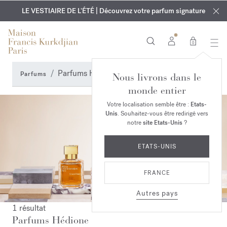
EXCLUSIF | Découvrez le nouveau parfum OUD
GRAVURE OFFERTE | Sur tous les parfums et huiles pour le
velvet mood
LE VESTIAIRE DE L'ÉTÉ | Découvrez votre parfum signature
dans votre commande*
corps jusqu'au 9 août
0
Parfums Hédione
Parfums
Nous livrons dans le
monde entier
Votre localisation semble être :
Etats-
Unis
. Souhaitez-vous être redirigé vers
notre
site Etats-Unis
?
ETATS-UNIS
FRANCE
Autres pays
1 résultat
Parfums Hédione