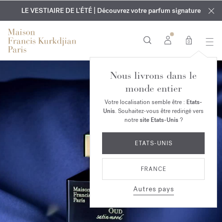
EXCLUSIF | Découvrez le nouveau parfum OUD
GRAVURE OFFERTE | Sur tous les parfums et huiles pour le
velvet mood
LE VESTIAIRE DE L'ÉTÉ | Découvrez votre parfum signature
dans votre commande*
corps jusqu'au 9 août
0
Nous livrons dans le
monde entier
Votre localisation semble être :
Etats-
Unis
. Souhaitez-vous être redirigé vers
notre
site Etats-Unis
?
ETATS-UNIS
FRANCE
Autres pays