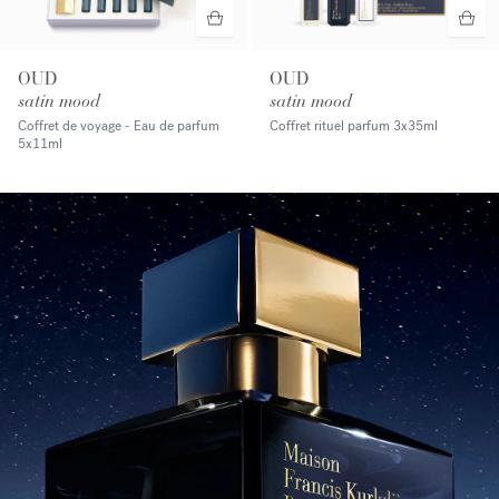
OUD
OUD
satin mood
satin mood
Coffret de voyage - Eau de parfum
Coffret rituel parfum
3x35ml
5x11ml