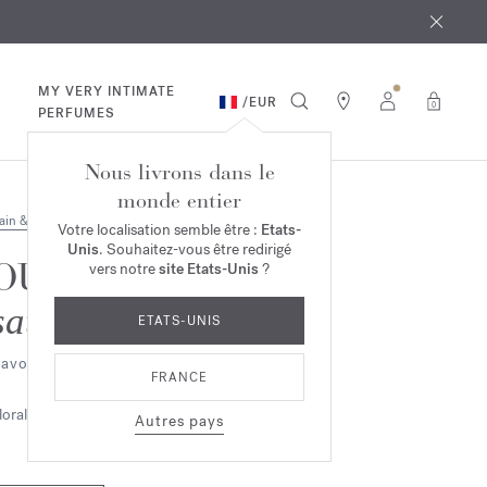
 août
ande*
MY VERY INTIMATE
/
EUR
0
PERFUMES
Nous livrons dans le
monde entier
ain & Corps
Votre localisation semble être :
Etats-
Unis
. Souhaitez-vous être redirigé
OUD
vers notre
site Etats-Unis
?
satin mood
ETATS-UNIS
avon parfumant
FRANCE
lorale
Ambrée
Boisée
Autres pays