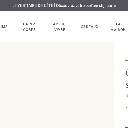
USIF | Découvrez le nouveau parfum OUD
URE OFFERTE | Sur tous les parfums et huiles pour le corps jusqu'au 9
LE VESTIAIRE DE L'ÉTÉ | Découvrez votre parfum signature
velvet mood
dans votre comm
BAIN &
ART DE
LA
FUMS
CADEAUX
CORPS
VIVRE
MAISON
B
S
F