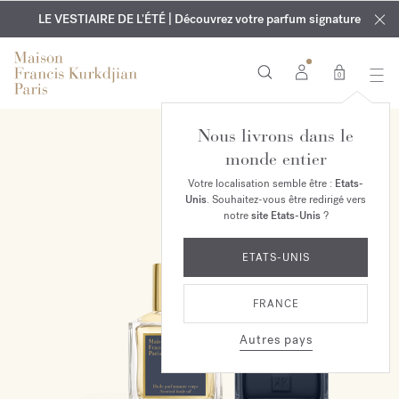
EXCLUSIF | Découvrez le nouveau parfum OUD
GRAVURE OFFERTE | Sur tous les parfums et huiles pour le
velvet mood
LE VESTIAIRE DE L'ÉTÉ | Découvrez votre parfum signature
dans votre commande*
corps jusqu'au 9 août
0
Nous livrons dans le
EXCLUSIVITÉ EN LIGNE
monde entier
Votre localisation semble être :
Etats-
Unis
. Souhaitez-vous être redirigé vers
notre
site Etats-Unis
?
ETATS-UNIS
FRANCE
Autres pays