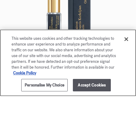
This website uses cookies and other tracking technologies to
enhance user experience and to analyze performance and
traffic on our website. We also share information about your
OUD satin mood
use of our site with our social media, advertising and analytics
partners. If we have detected an opt-out preference signal
Eau de parfum 5ml
then it will be honored. Further information is available in our
Cookie Policy
Maison Francis Kurkdjian a le plaisir de vous offrir
Personalise My Choice
Accept Cookies
AJOUTER AU PANIER
350,00 €
OUD
satin mood
Eau de parfum 5ml.