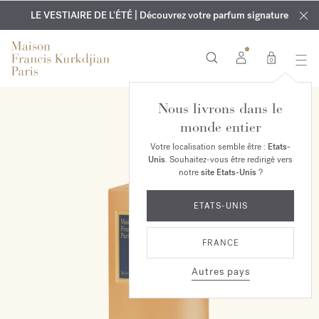
EXCLUSIF | Découvrez le nouveau parfum OUD
GRAVURE OFFERTE | Sur tous les parfums et huiles pour le
velvet mood
LE VESTIAIRE DE L'ÉTÉ | Découvrez votre parfum signature
dans votre commande*
corps jusqu'au 9 août
0
Nous livrons dans le
monde entier
Votre localisation semble être :
Etats-
Unis
. Souhaitez-vous être redirigé vers
notre
site Etats-Unis
?
ETATS-UNIS
FRANCE
Autres pays