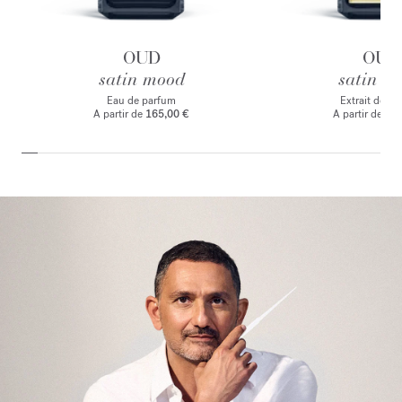
OUD
OUD
satin mood
satin m
Eau de parfum
Extrait de p
A partir de
165,00 €
A partir de
235