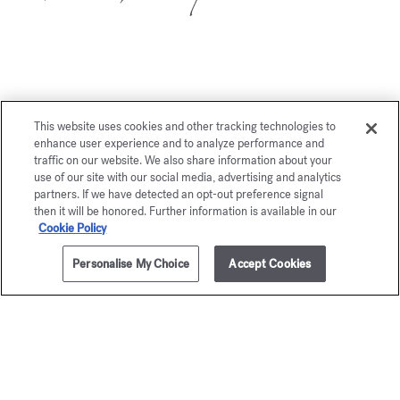
Vous aimerez également
This website uses cookies and other tracking technologies to
enhance user experience and to analyze performance and
traffic on our website. We also share information about your
use of our site with our social media, advertising and analytics
partners. If we have detected an opt-out preference signal
then it will be honored. Further information is available in our
Cookie Policy
Personalise My Choice
Accept Cookies
AJOUTER AU PANIER
80,00 €
350ml