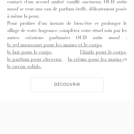
contact d’un accord ambré vanillé onctueux. OUD
satin
mood
se veut une eau de parfum étoffe, délicatement posée
à même la peau.
Pour profiter d’un instant de bien-être et prolonger le
sillage de votre fragrance, complétez votre rituel soin par les
autres créations parfumées OUD
satin mood
:
le gel moussant pour les mains et le corps
,
le lait pour le corps
,
l’huile pour le corps
,
le parfum pour cheveux
,
la crème pour les mains
et
le savon solide
.
DÉCOUVRIR