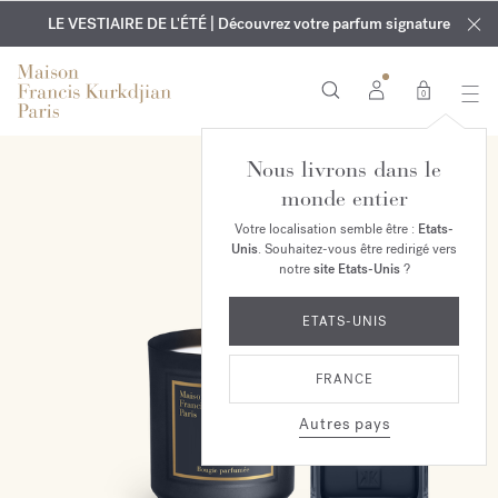
EXCLUSIF | Découvrez le nouveau parfum OUD
GRAVURE OFFERTE | Sur tous les parfums et huiles pour le
velvet mood
LE VESTIAIRE DE L'ÉTÉ | Découvrez votre parfum signature
dans votre commande*
corps jusqu'au 9 août
0
Nous livrons dans le
EXCLUSIVITÉ EN LIGNE
monde entier
Votre localisation semble être :
Etats-
Unis
. Souhaitez-vous être redirigé vers
notre
site Etats-Unis
?
ETATS-UNIS
FRANCE
Autres pays