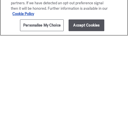
OUD
satin mood
Eau de parfum 5ml.
partners. If we have detected an opt-out preference signal
then it will be honored. Further information is available in our
Cookie Policy
Personalise My Choice
Accept Cookies
AJOUTER AU PANIER
360,00 €