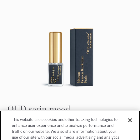
OUD satin mood
Eau de parfum 5ml
This website uses cookies and other tracking technologies to
enhance user experience and to analyze performance and
traffic on our website. We also share information about your
Maison Francis Kurkdjian a le plaisir de vous offrir
use of our site with our social media, advertising and analytics