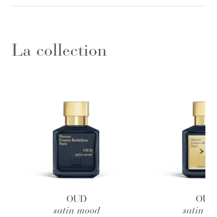
La collection
OUD
OUD
satin mood
satin m