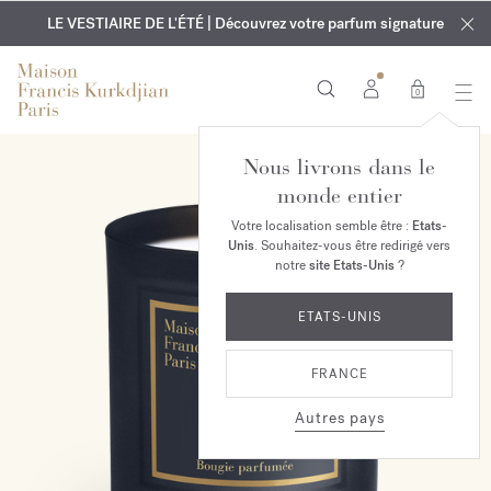
EXCLUSIF | Découvrez le nouveau parfum OUD
GRAVURE OFFERTE | Sur tous les parfums et huiles pour le
velvet mood
LE VESTIAIRE DE L'ÉTÉ | Découvrez votre parfum signature
dans votre commande*
corps jusqu'au 9 août
0
Nous livrons dans le
monde entier
Votre localisation semble être :
Etats-
Unis
. Souhaitez-vous être redirigé vers
notre
site Etats-Unis
?
ETATS-UNIS
FRANCE
Autres pays