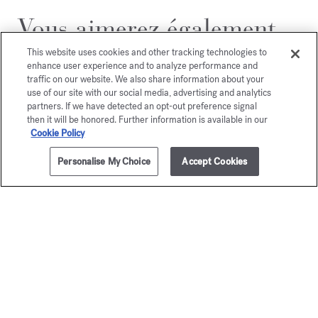
Vous aimerez également
This website uses cookies and other tracking technologies to
enhance user experience and to analyze performance and
traffic on our website. We also share information about your
use of our site with our social media, advertising and analytics
partners. If we have detected an opt-out preference signal
then it will be honored. Further information is available in our
Cookie Policy
Personalise My Choice
Accept Cookies
AJOUTER AU PANIER
105,00 €
300g
Baccarat
À la ro
Rouge 540
Bougie parf
105,00 
Bougie parfumée
115,00 €