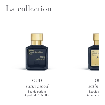
La collection
OUD
OUD
satin mood
satin m
Eau de parfum
Extrait de p
A partir de
165,00 €
A partir de
235