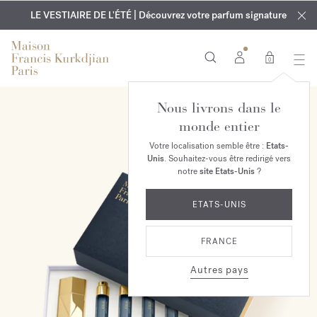
EXCLUSIF | Découvrez le nouveau parfum OUD
GRAVURE OFFERTE | Sur tous les parfums et huiles pour le
velvet mood
LE VESTIAIRE DE L'ÉTÉ | Découvrez votre parfum signature
dans votre commande*
corps jusqu'au 9 août
0
Nous livrons dans le
monde entier
Votre localisation semble être :
Etats-
Unis
. Souhaitez-vous être redirigé vers
notre
site Etats-Unis
?
ETATS-UNIS
FRANCE
Autres pays