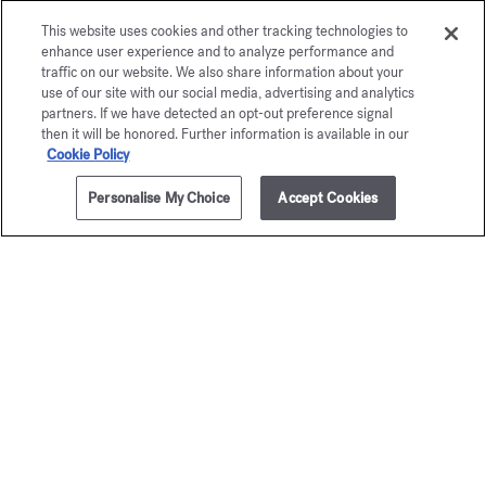
This website uses cookies and other tracking technologies to
enhance user experience and to analyze performance and
traffic on our website. We also share information about your
use of our site with our social media, advertising and analytics
partners. If we have detected an opt-out preference signal
then it will be honored. Further information is available in our
Cookie Policy
Personalise My Choice
Accept Cookies
AJOUTER AU PANIER
275,00 €
5x11ml
Baccarat
Baccar
Rouge 540
Rouge 
Coffret de voyage - Eau de parfum
Coffret de voyage - Ex
295,00 €
400,00 