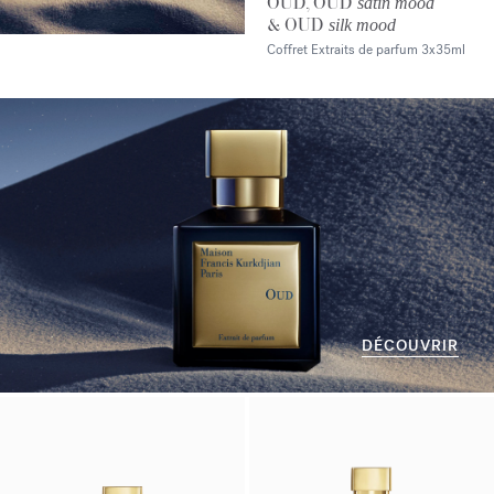
OUD, OUD
satin mood
& OUD
silk mood
Coffret Extraits de parfum
3x35ml
DÉCOUVRIR