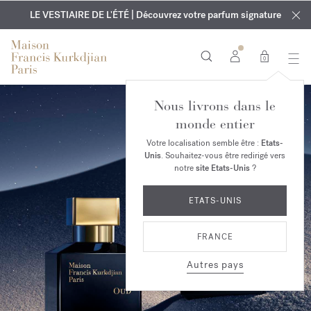
EXCLUSIF | Découvrez le nouveau parfum OUD
GRAVURE OFFERTE | Sur tous les parfums et huiles pour le
velvet mood
LE VESTIAIRE DE L'ÉTÉ | Découvrez votre parfum signature
dans votre commande*
corps jusqu'au 9 août
0
Nous livrons dans le
monde entier
Votre localisation semble être :
Etats-
Unis
. Souhaitez-vous être redirigé vers
notre
site Etats-Unis
?
ETATS-UNIS
FRANCE
Autres pays