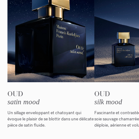
OUD
OUD
satin mood
silk mood
Un sillage enveloppant et chatoyant qui
Fascinante et contrastée
évoque le plaisir de se blottir dans une délicate
soie sauvage chamarré
pièce de satin fluide.
déploie, aérienne et vo