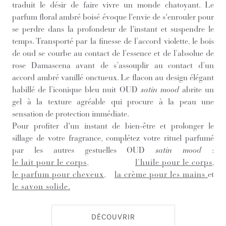
traduit le désir de faire vivre un monde chatoyant. Le
parfum floral ambré boisé évoque l'envie de s'enrouler pour
se perdre dans la profondeur de l'instant et suspendre le
temps. Transporté par la finesse de l’accord violette, le bois
de oud se courbe au contact de l’essence et de l’absolue de
rose Damascena avant de s’assouplir au contact d’un
accord ambré vanillé onctueux. Le flacon au design élégant
habillé de l’iconique bleu nuit OUD
satin mood
abrite un
gel à la texture agréable qui procure à la peau une
sensation de protection immédiate.
Pour profiter d'un instant de bien-être et prolonger le
sillage de votre fragrance, complétez votre rituel parfumé
par les autres gestuelles OUD
satin mood
:
le lait pour le corps
,
l’huile pour le corps
,
le parfum pour cheveux
,
la crème pour les mains
et
le savon solide
.
DÉCOUVRIR