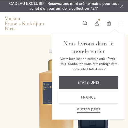
CADEAU EXCLUSIF | Recevez une mini crème mains pour tout
EXCLUSIF | Découvrez le nouveau parfum OUD
GRAVURE OFFERTE | Sur la collection Aqua
Cologne forte
velvet mood
LE VESTIAIRE DE L'ÉTÉ | Découvrez votre parfum signature
achat d'un parfum de la collection 724*
dans votre commande*
jusqu'au 16 août
0
Nous livrons dans le
EXCLUSIVITÉ EN LIGNE
monde entier
Votre localisation semble être :
Etats-
Unis
. Souhaitez-vous être redirigé vers
notre
site Etats-Unis
?
ETATS-UNIS
FRANCE
Autres pays