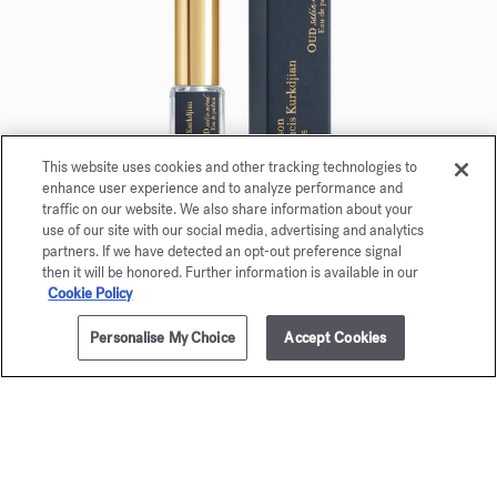
This website uses cookies and other tracking technologies to
enhance user experience and to analyze performance and
traffic on our website. We also share information about your
use of our site with our social media, advertising and analytics
OUD satin mood
partners. If we have detected an opt-out preference signal
then it will be honored. Further information is available in our
Eau de parfum 5ml
Cookie Policy
Maison Francis Kurkdjian a le plaisir de vous offrir
Personalise My Choice
Accept Cookies
AJOUTER AU PANIER
355,00 €
OUD
satin mood
Eau de parfum 5ml.