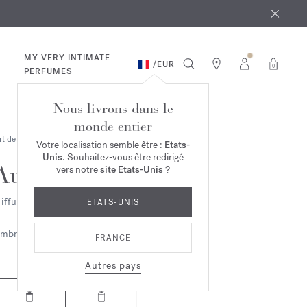
 août
ande*
MY VERY INTIMATE
/
EUR
0
PERFUMES
Nous livrons dans le
monde entier
rt de vivre
Votre localisation semble être :
Etats-
Unis
. Souhaitez-vous être redirigé
Au 17
vers notre
site Etats-Unis
?
iffuseur de parfum
ETATS-UNIS
mbrée
Boisée
FRANCE
Autres pays