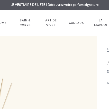
USIF | Découvrez le nouveau parfum OUD
URE OFFERTE | Sur tous les parfums et huiles pour le corps jusqu'au 9
LE VESTIAIRE DE L'ÉTÉ | Découvrez votre parfum signature
velvet mood
dans votre comm
BAIN &
ART DE
LA
FUMS
CADEAUX
CORPS
VIVRE
MAISON
A
D
A