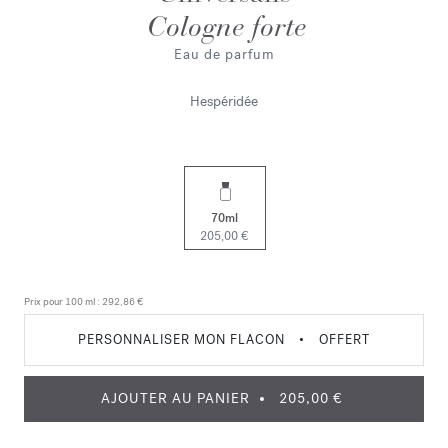
Cologne forte
Eau de parfum
Hespéridée
70ml
205,00 €
Prix pour 100 ml :
292,86 €
PERSONNALISER MON FLACON
•
OFFERT
AJOUTER AU PANIER
205,00 €