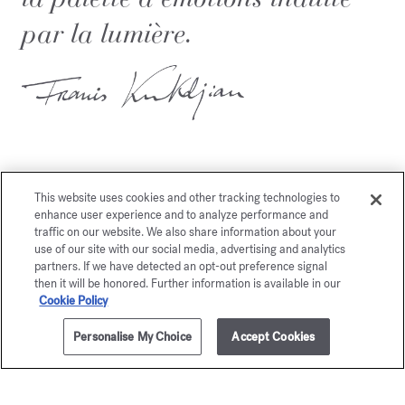
par la lumière.
This website uses cookies and other tracking technologies to
enhance user experience and to analyze performance and
Vous aimerez également
traffic on our website. We also share information about your
use of our site with our social media, advertising and analytics
partners. If we have detected an opt-out preference signal
then it will be honored. Further information is available in our
Cookie Policy
Personalise My Choice
Accept Cookies
AJOUTER AU PANIER
205,00 €
70ml