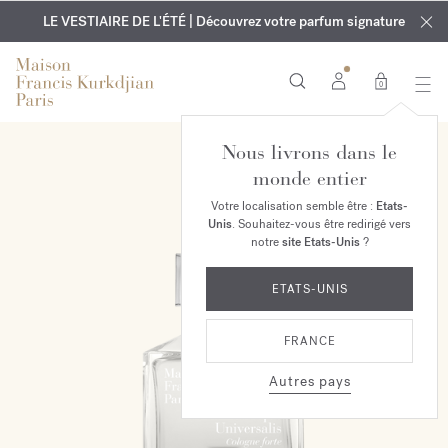
EXCLUSIF | Découvrez le nouveau parfum OUD
GRAVURE OFFERTE | Sur tous les parfums et huiles pour le
velvet mood
LE VESTIAIRE DE L'ÉTÉ | Découvrez votre parfum signature
dans votre commande*
corps jusqu'au 9 août
0
Nous livrons dans le
monde entier
Votre localisation semble être :
Etats-
Unis
. Souhaitez-vous être redirigé vers
notre
site Etats-Unis
?
ETATS-UNIS
FRANCE
Autres pays