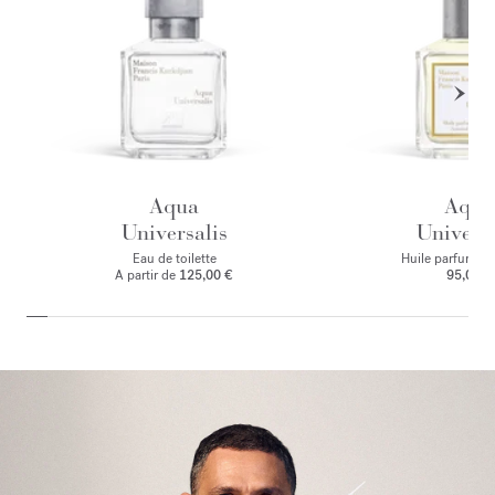
Aqua
Aqua
Universalis
Universa
Eau de toilette
Huile parfumant
A partir de
125,00 €
95,00 €