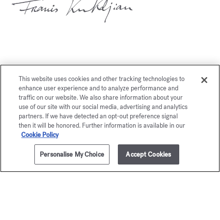
Vous aimerez également
This website uses cookies and other tracking technologies to
enhance user experience and to analyze performance and
traffic on our website. We also share information about your
use of our site with our social media, advertising and analytics
partners. If we have detected an opt-out preference signal
then it will be honored. Further information is available in our
Cookie Policy
Personalise My Choice
Accept Cookies
AJOUTER AU PANIER
255,00 €
70ml