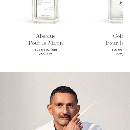
Absolue
Colog
Pour le Matin
Pour le M
Eau de parfum
Eau de colo
255,00 €
335,00 