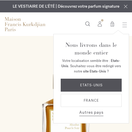
EXCLUSIF | Découvrez le nouveau parfum OUD
GRAVURE OFFERTE | Sur tous les parfums et huiles pour le
velvet mood
LE VESTIAIRE DE L'ÉTÉ | Découvrez votre parfum signature
dans votre commande*
corps jusqu'au 9 août
0
Nous livrons dans le
EXCLUSIVITÉ MAISON
monde entier
Votre localisation semble être :
Etats-
Unis
. Souhaitez-vous être redirigé vers
notre
site Etats-Unis
?
ETATS-UNIS
FRANCE
Autres pays