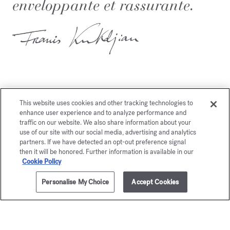
enveloppante et rassurante.
This website uses cookies and other tracking technologies to
Vous aimerez également
enhance user experience and to analyze performance and
traffic on our website. We also share information about your
use of our site with our social media, advertising and analytics
partners. If we have detected an opt-out preference signal
then it will be honored. Further information is available in our
Cookie Policy
Personalise My Choice
Accept Cookies
AJOUTER AU PANIER
335,00 €
200ml