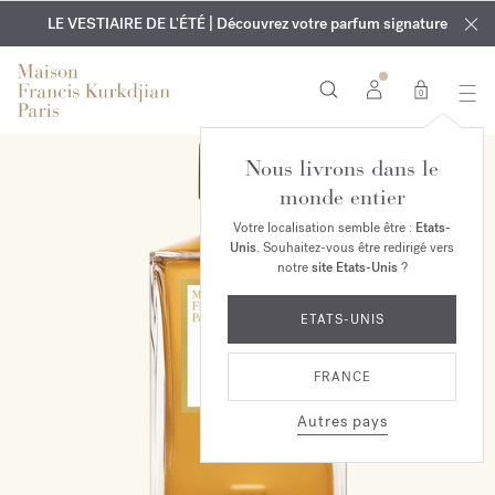
EXCLUSIF | Découvrez le nouveau parfum OUD
GRAVURE OFFERTE | Sur tous les parfums et huiles pour le
velvet mood
LE VESTIAIRE DE L'ÉTÉ | Découvrez votre parfum signature
dans votre commande*
corps jusqu'au 9 août
0
Nous livrons dans le
EXCLUSIVITÉ MAISON
monde entier
Votre localisation semble être :
Etats-
Unis
. Souhaitez-vous être redirigé vers
notre
site Etats-Unis
?
ETATS-UNIS
FRANCE
Autres pays