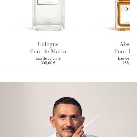
Cologne
Absol
Pour le Matin
Pour le 
Eau de cologne
Eau de par
335,00 €
255,00 