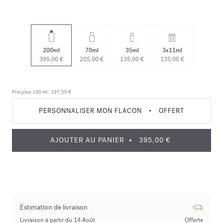
200ml
70ml
35ml
3x11ml
395,00 €
205,00 €
135,00 €
135,00 €
Prix pour 100 ml :
197,50 €
PERSONNALISER MON FLACON
•
OFFERT
AJOUTER AU PANIER
395,00 €
Estimation de livraison
Livraison à partir du 14 Août
Offerte