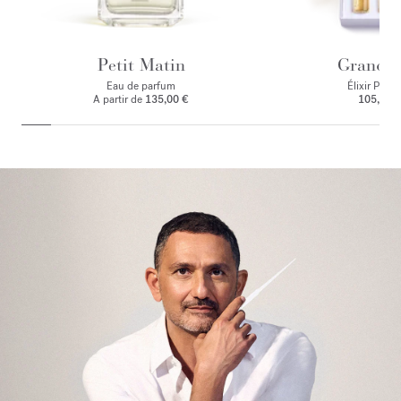
Petit Matin
Grand S
Eau de parfum
Élixir Préci
A partir de
135,00 €
105,00 