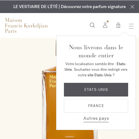
EXCLUSIF | Découvrez le nouveau parfum OUD
GRAVURE OFFERTE | Sur tous les parfums et huiles pour le
velvet mood
LE VESTIAIRE DE L'ÉTÉ | Découvrez votre parfum signature
dans votre commande*
corps jusqu'au 9 août
0
Nous livrons dans le
monde entier
Votre localisation semble être :
Etats-
Unis
. Souhaitez-vous être redirigé vers
notre
site Etats-Unis
?
ETATS-UNIS
FRANCE
Autres pays