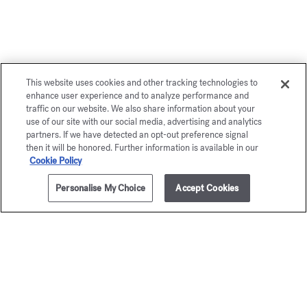
Vous aimerez également
This website uses cookies and other tracking technologies to
enhance user experience and to analyze performance and
traffic on our website. We also share information about your
use of our site with our social media, advertising and analytics
partners. If we have detected an opt-out preference signal
then it will be honored. Further information is available in our
Cookie Policy
Personalise My Choice
Accept Cookies
AJOUTER AU PANIER
395,00 €
200ml
Baccarat
gentl
Rouge 540
Fluidi